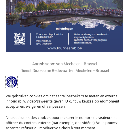
Aartsbisdom van Mechelen—Brussel
Dienst Diocesane Bedevaarten Mechelen—Brussel
Wollemarkt, 15
2800 MECHELEN
We gebruiken cookies om het aantal bezoekers te meten en externe
Secretariaat open alleen op afspraak.
inhoud (bijv. video's) weer te geven. U kunt uw keuzes op elk moment
Telefonisch antwoordapparaat van maandag tot vrijdag.
accepteren, weigeren of aanpassen.
Telefoon: 00 32 (0)15 29 26 11
Nous utilisons des cookies pour mesurer le nombre de visiteurs et
afficher du contenu externe (par exemple, des vidéos). Vous pouvez
GSM: 00 32 (0)476 85 19 97
accepter, refuser ou modifier vos choix à tout moment.