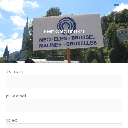
Ga
naar
de
inhoud
Neem contact met ons
Uw naam
Jouw email
object